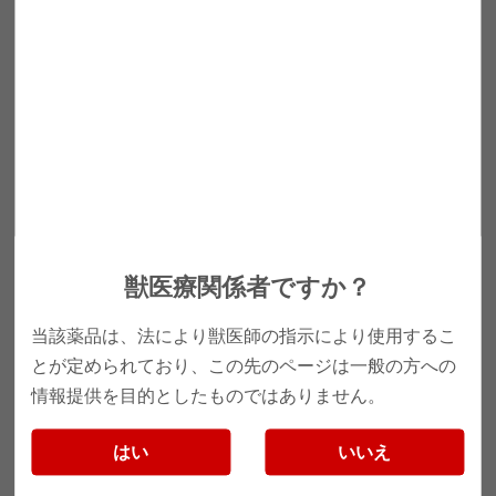
逆性石けん系消毒剤
ロンテクト
動物薬に関するお問い合わせ
詳細はこちら
獣医療関係者ですか？
牛用
当該薬品は、法により獣医師の指示により使用するこ
とが定められており、この先のページは一般の方への
動物用医薬品
情報提供を目的としたものではありません。
はい
いいえ