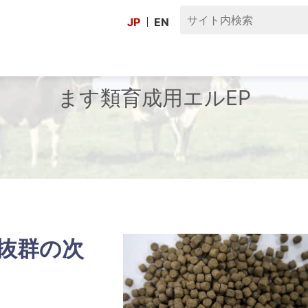
JP
EN
ます類育成用エルEP
抜群の次