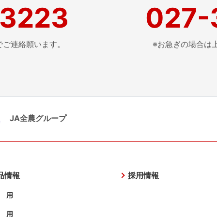
-3223
027-
でご
連絡願います。
※お急ぎの場合は
JA全農グループ
品情報
採用情報
 用
 用