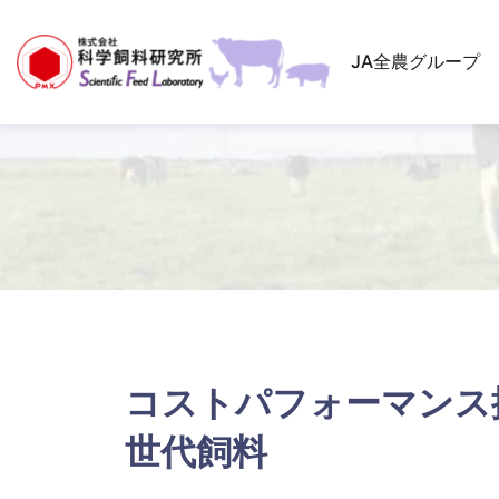
HOME
製品情報
養魚用
ます類育成用エルEP
JA全農グループ
コストパフォーマンス
世代飼料