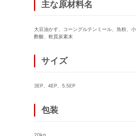
主な原材料名
大豆油かす、コーングルテンミール、魚粉、小
酢酸、軟質炭素末
サイズ
3EP、4EP、5.5EP
包装
20kg