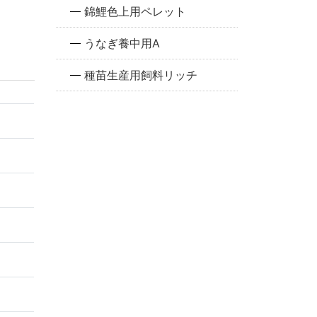
錦鯉色上用ペレット
うなぎ養中用A
種苗生産用飼料リッチ