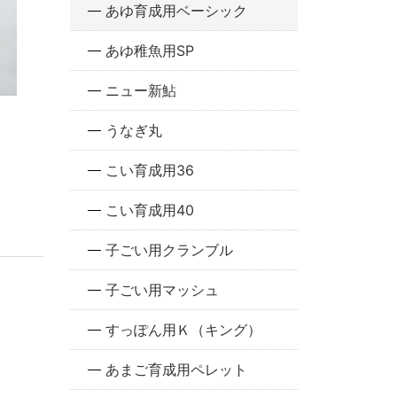
あゆ育成用ベーシック
あゆ稚魚用SP
ニュー新鮎
うなぎ丸
こい育成用36
こい育成用40
子ごい用クランブル
子ごい用マッシュ
すっぽん用Ｋ（キング）
あまご育成用ペレット