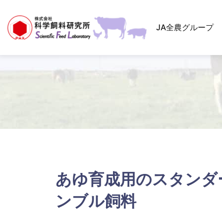
HOME
製品情報
養魚用
あゆ育成用ベーシック
JA全農グループ
あゆ育成用のスタンダ
ンブル飼料