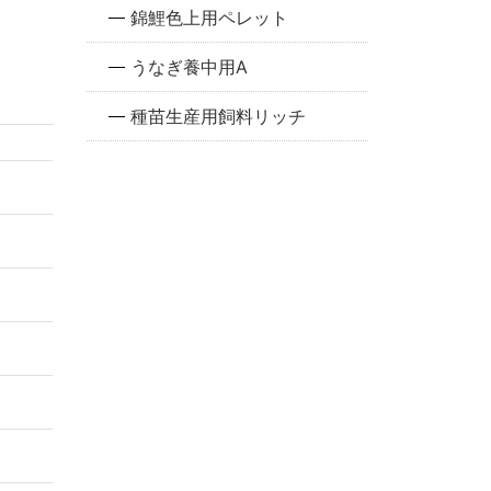
錦鯉色上用ペレット
うなぎ養中用A
種苗生産用飼料リッチ