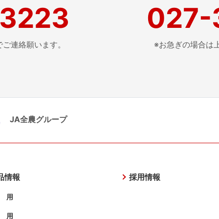
-3223
027-
でご
連絡願います。
※お急ぎの場合は
JA全農グループ
品情報
採用情報
 用
 用